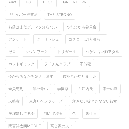
+act
BG
DFFOO
GREENHORN
IPサイバー捜査班
THE_STRONG
お前はまだグンマを知らない
やれたかも委員会
アンケート
クーリッシュ
コタローは1人暮らし
ゼロ
タウンワーク
トリガール
ハケン占い師アタル
ホットギミック
ライチ光クラブ
不能犯
今からあなたを脅迫します
僕たちがやりました
全員死刑
半分青い
学園祭
左江内氏
帝一の國
未熟者
東京リベンジャーズ
殺さない彼と死なない彼女
洗濯愛してる会
翔んで埼玉
色
誕生日
間宮祥太朗MOBILE
高台家の人々