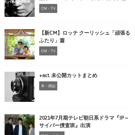
CM・TV
【新CM】ロッテ クーリッシュ「頑張る
ふたり」篇
CM・TV
+act. 未公開カットまとめ
本・雑誌
2021年7月期テレビ朝日系ドラマ『IP～
サイバー捜査班』出演