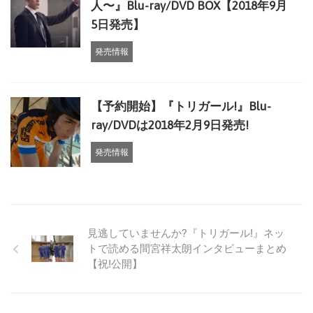
人〜』Blu-ray/DVD BOX【2018年9月
5日発売】
発売情報
【予約開始】『トリガール!』Blu-
ray/DVDは2018年2月9日発売!
発売情報
見逃していませんか?『トリガール!』ネッ
トで読める間宮祥太朗インタビューまとめ
【祝!公開】