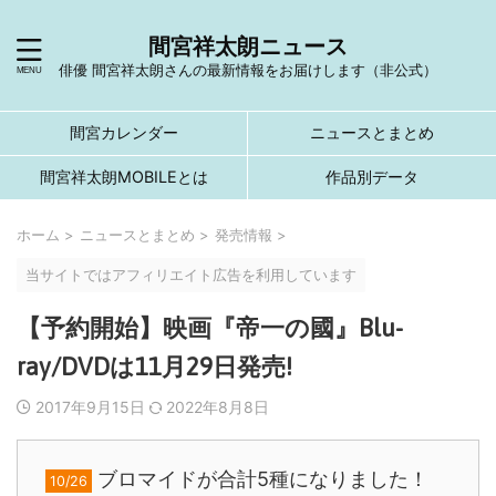
間宮祥太朗ニュース
俳優 間宮祥太朗さんの最新情報をお届けします（非公式）
間宮カレンダー
ニュースとまとめ
間宮祥太朗MOBILEとは
作品別データ
ホーム
>
ニュースとまとめ
>
発売情報
>
当サイトではアフィリエイト広告を利用しています
【予約開始】映画『帝一の國』Blu-
ray/DVDは11月29日発売!
2017年9月15日
2022年8月8日
ブロマイドが合計5種になりました！
10/26