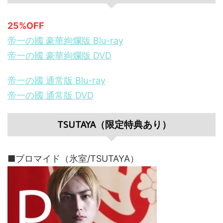
25%OFF
帝一の國 豪華絢爛版 Blu-ray
帝一の國 豪華絢爛版 DVD
帝一の國 通常版 Blu-ray
帝一の國 通常版 DVD
TSUTAYA（限定特典あり）
■ブロマイド（氷室/TSUTAYA）