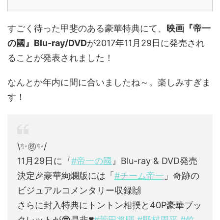
すごく待った甲斐のある豪華特典にて、
映画『帝一
の國』Blu-ray/DVD
が2017年11月29日に発売され
ることが発表されました！
なんとか年内に間に合いましたね～。楽しみすぎま
す！
\✨㊗️✨/
11月29日に『
#帝一の國
』Blu-ray & DVD発売
決定🎉豪華絢爛版には「
#チーム帝一
」奇跡の
ビジュアルコメンタリー収録🙌
さらに封入特典にトントン相撲と40P豪華ブッ
クレットが😎是非❣️
#菅田将暉
#野村周平
#竹