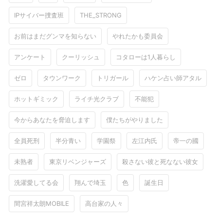
IPサイバー捜査班
THE_STRONG
お前はまだグンマを知らない
やれたかも委員会
アンケート
クーリッシュ
コタローは1人暮らし
ゼロ
タウンワーク
トリガール
ハケン占い師アタル
ホットギミック
ライチ光クラブ
不能犯
今からあなたを脅迫します
僕たちがやりました
全員死刑
半分青い
学園祭
左江内氏
帝一の國
未熟者
東京リベンジャーズ
殺さない彼と死なない彼女
洗濯愛してる会
翔んで埼玉
色
誕生日
間宮祥太朗MOBILE
高台家の人々