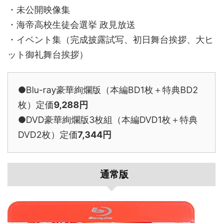
・未公開映像集
・海帝高校生徒会選挙 政見放送
・イベント集（完成披露試写、初日舞台挨拶、大ヒ
ット御礼舞台挨拶）
●Blu-ray豪華絢爛版（本編BD1枚＋特典BD2
枚）定価
9,288円
●DVD豪華絢爛版3枚組（本編DVD1枚＋特典
DVD2枚）定価
7,344円
通常版