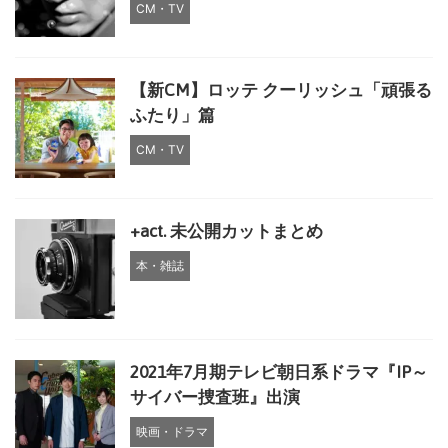
CM・TV
【新CM】ロッテ クーリッシュ「頑張る
ふたり」篇
CM・TV
+act. 未公開カットまとめ
本・雑誌
2021年7月期テレビ朝日系ドラマ『IP～
サイバー捜査班』出演
映画・ドラマ