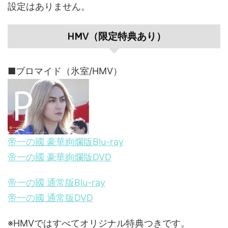
設定はありません。
HMV（限定特典あり）
■ブロマイド（氷室/HMV）
帝一の國 豪華絢爛版Blu-ray
帝一の國 豪華絢爛版DVD
帝一の國 通常版Blu-ray
帝一の國 通常版DVD
※HMVではすべてオリジナル特典つきです。