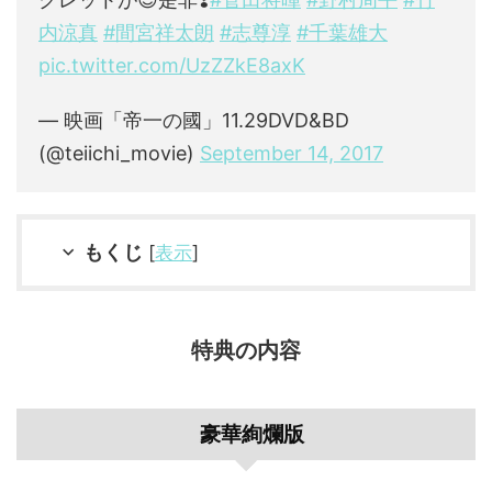
内涼真
#間宮祥太朗
#志尊淳
#千葉雄大
pic.twitter.com/UzZZkE8axK
— 映画「帝一の國」11.29DVD&BD
(@teiichi_movie)
September 14, 2017
もくじ
[
表示
]
特典の内容
豪華絢爛版